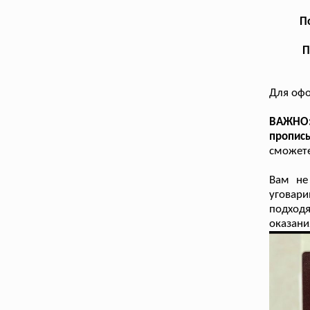
П
П
Для оф
ВАЖНО
пропис
сможете
Вам не
уговари
подходя
оказани