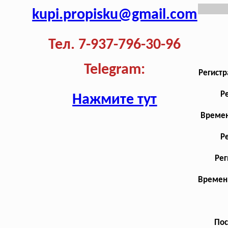
kupi.propisku@gmail.com
Тел. 7-937-796-30-96
Telegram:
Регистр
Р
Нажмите тут
Времен
Р
Рег
Временн
Пос