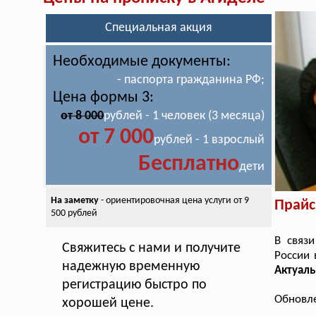
Специальная акция
Необходимые документы:
- паспорта гражданина РФ;
Цена формы 3:
от 8 000
рублей - 1 человек (3 месяца)
от 7 000
рублей - 1 взрослый
Бесплатно
дети
На заметку
- ориентировочная цена
услуги от 9
Прайс
500 рублей
В связ
Свяжитесь с нами и получите
России 
надежную временную
Актуаль
регистрацию быстро по
Обновле
хорошей цене.